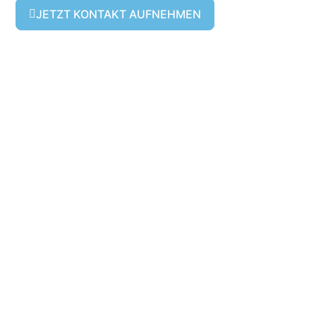
JETZT KONTAKT AUFNEHMEN
Wasserschadensanier
in Landsberg
Rohrbruch, Leckage oder Hochwasser an der
Lech-Region? Wir sichern den Schaden, trocknen
fachgerecht und übernehmen die komplette
Dokumentation für Ihre Versicherung.