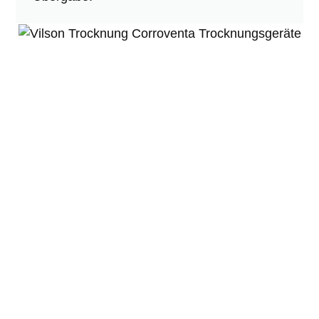
Leistungsumfang der
Wasserschadensanierung
Was wir bei Wasserschäden übernehmen