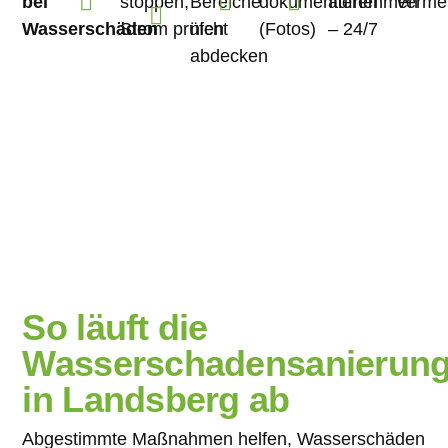
bei
stoppen,
Bereiche
dokumentieren
aufnehmen
verme
Wasserschäden
Strom prüfen
nicht
(Fotos)
– 24/7
abdecken
So läuft die
Wasserschadensanierun
in Landsberg ab
Abgestimmte Maßnahmen helfen, Wasserschäden