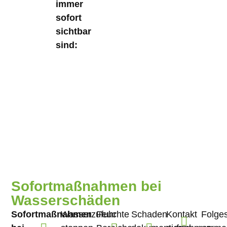
immer
sofort
sichtbar
sind:
Sofortmaßnahmen bei
Wasserschäden
Sofortmaßnahmen
Wasserzufuhr
Feuchte
Schaden
Kontakt
Folge